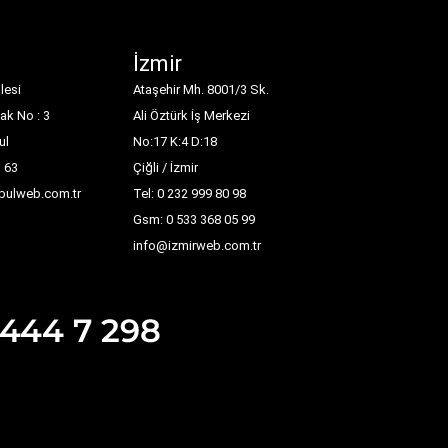
İzmir
lesi
Ataşehir Mh. 8001/3 Sk.
ak No : 3
Ali Öztürk İş Merkezi
ul
No:17 K:4 D:18
1 63
Çiğli / İzmir
nbulweb.com.tr
Tel: 0 232 999 80 98
Gsm: 0 533 368 05 99
info@izmirweb.com.tr