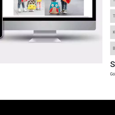
T
K
B
S
Gö