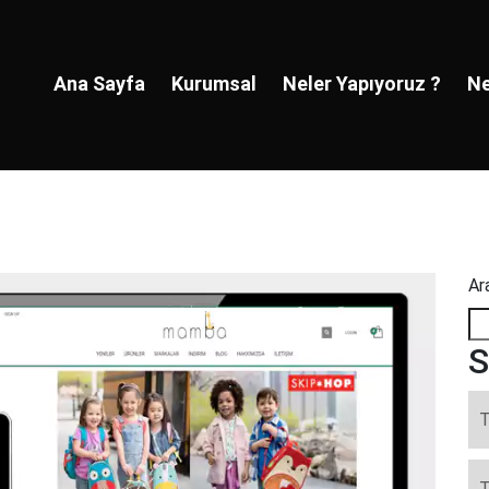
Ana Sayfa
Kurumsal
Neler Yapıyoruz ?
Ne
Ar
S
T
T