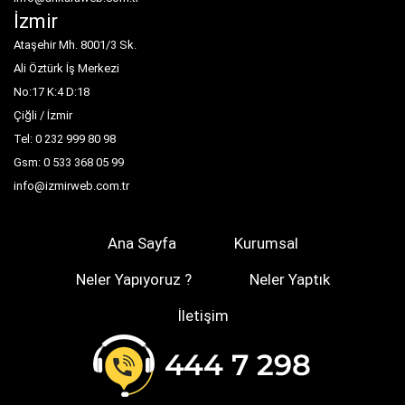
İzmir
Ataşehir Mh. 8001/3 Sk.
Ali Öztürk İş Merkezi
No:17 K:4 D:18
Çiğli / İzmir
Tel: 0 232 999 80 98
Gsm: 0 533 368 05 99
info@izmirweb.com.tr
Ana Sayfa
Kurumsal
Neler Yapıyoruz ?
Neler Yaptık
İletişim